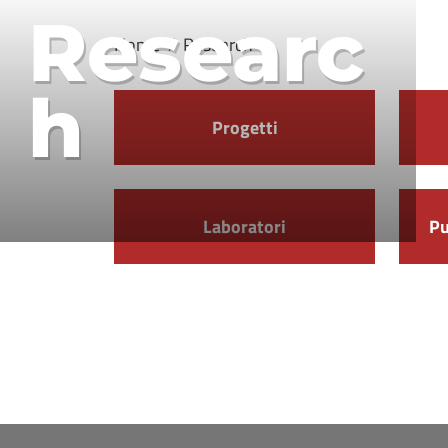
Researc
Home
Research
h
Progetti
Laboratori
Pu