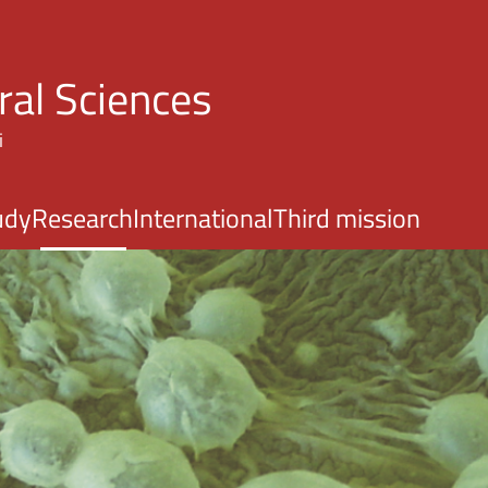
Skip to main content
ral Sciences
i
udy
Research
International
Third mission