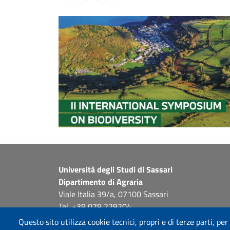
Università degli Studi di Sassari
Dipartimento di Agraria
Viale Italia 39/a, 07100 Sassari
Tel. +39 079 229204
PEC: dip.agraria@pec.uniss.it
Questo sito utilizza cookie tecnici, propri e di terze parti, per