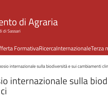
Salta al contenuto principale
ento di Agraria
i di Sassari
fferta Formativa
Ricerca
Internazionale
Terza 
posio internazionale sulla biodiversità e sui cambiamenti cli
io internazionale sulla biodi
ci