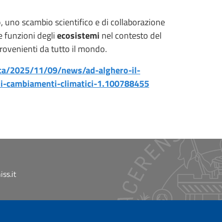
, uno scambio scientifico e di collaborazione
e funzioni degli
ecosistemi
nel contesto del
provenienti da tutto il mondo.
ca/2025/11/09/news/ad-alghero-il-
sui-cambiamenti-climatici-1.100788455
ss.it