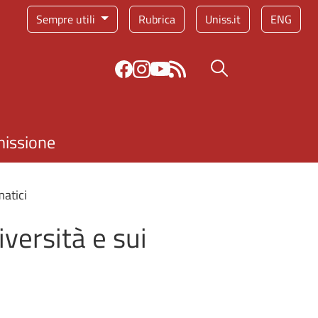
Sempre utili
Rubrica
Uniss.it
ENG
Bottone cerca
missione
matici
versità e sui