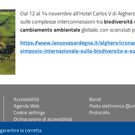
Dal 12 al 14 novembre all'Hotel Carlos V di Alghero
sulle complesse interconnessioni tra
biodiversità
cambiamento ambientale
globale, con scienziati 
https://www.lanuovasardegna.it/alghero/crona
simposio-internazionale-sulla-biodiversita-e-
Accessibilità
Bandi
Agenda Web
Posta elettronica @uni
Cookie settings
Protocollo
Dichiarazione di accessibilità
Mappa del sito
 garantire la corretta
Self Studenti