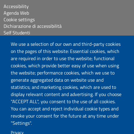
Accessibility
Agenda Web
Cookie settings
Dichiarazione di accessibilità
Self Studenti
Sitemap
We use a selection of our own and third-party cookies
eUniss
on the pages of this website: Essential cookies, which
are required in order to use the website; functional
Calls
cookies, which provide better easy of use when using
Posta elettronica @uniss.it
the website; performance cookies, which we use to
Protocollo
generate aggregated data on website use and
statistics; and marketing cookies, which are used to
Follow us
display relevant content and advertising. If you choose
"ACCEPT ALL", you consent to the use of all cookies.
You can accept and reject individual cookie types and
Università degli Studi di Sassari
revoke your consent for the future at any time under
Dipartimento di Agraria
"Settings".
Viale Italia 39/a, 07100 Sassari
Tel. +39 079 229204
Privacy