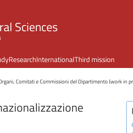
Skip to main content
ral Sciences
i
udy
Research
International
Third mission
Organi, Comitati e Commissioni del Dipartimento (work in p
nazionalizzazione