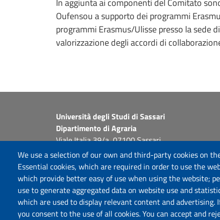
In aggiunta ai componenti del Comitato sono 
Oufensou a supporto dei programmi Erasmus/
programmi Erasmus/Ulisse presso la sede di 
valorizzazione degli accordi di collaborazione
Università degli Studi di Sassari
Dipartimento di Agraria
Viale Italia 39/a, 07100 Sassari
Tel. +39 079 229204
We use a selection of our own and third-party cookies on the
PEC: dip.agraria@pec.uniss.it
Essential cookies, which are required in order to use the web
www.uniss.it
which provide better easy of use when using the website; p
use to generate aggregated data on website use and statisti
which are used to display relevant content and advertising. 
you consent to the use of all cookies. You can accept and rej