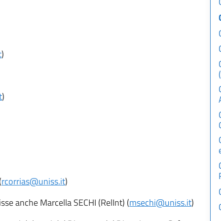
t
)
t
)
(
rcorrias@uniss.it
)
isse anche Marcella SECHI (RelInt) (
msechi@uniss.it
)