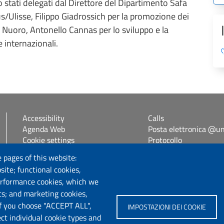
stati delegati dal Direttore del Dipartimento Safa
Ulisse, Filippo Giadrossich per la promozione dei
Nuoro, Antonello Cannas per lo sviluppo e la
 internazionali.
Accessibility
Calls
Agenda Web
Posta elettronica @uni
Cookie settings
Protocollo
Dichiarazione di accessibilità
 pages of this website:
Self Studenti
site; functional cookies,
Sitemap
erformance cookies, which we
eUniss
cs; and marketing cookies,
If you choose "ACCEPT ALL",
IMPOSTAZIONI DEI COOKIE
Follow us
ect individual cookie types and