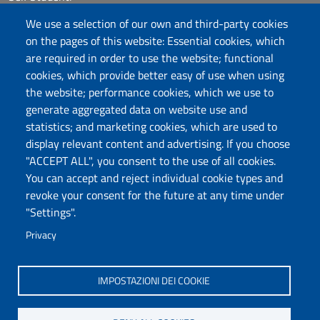
Sitemap
We use a selection of our own and third-party cookies
eUniss
on the pages of this website: Essential cookies, which
are required in order to use the website; functional
Calls
cookies, which provide better easy of use when using
Posta elettronica @uniss.it
the website; performance cookies, which we use to
Protocollo
generate aggregated data on website use and
statistics; and marketing cookies, which are used to
Follow us
display relevant content and advertising. If you choose
"ACCEPT ALL", you consent to the use of all cookies.
You can accept and reject individual cookie types and
Università degli Studi di Sassari
revoke your consent for the future at any time under
Dipartimento di Agraria
"Settings".
Viale Italia 39/a, 07100 Sassari
Tel. +39 079 229204
Privacy
PEC: dip.agraria@pec.uniss.it
www.uniss.it
IMPOSTAZIONI DEI COOKIE