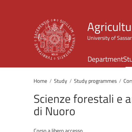
Agricultu
University of Sassar
Department
St
Home
Study
Study programmes
Cors
Scienze forestali e 
di Nuoro
Corso a libero accesso