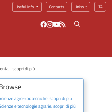
Service menu
Useful info
Contacts
Uniss.it
ITA
Search button
ntali: scopri di più
Browse
Scienze agro-zootecniche: scopri di più
Scienze e tecnologie agrarie: scopri di più