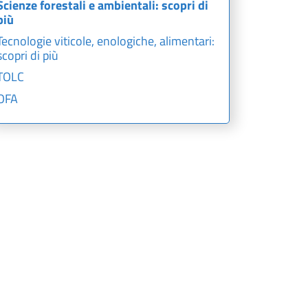
Scienze forestali e ambientali: scopri di
più
Tecnologie viticole, enologiche, alimentari:
scopri di più
TOLC
OFA