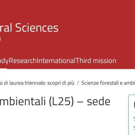
Skip to main content
ral Sciences
i
udy
Research
International
Third mission
i di laurea triennale: scopri di più
Scienze forestali e ambie
ambientali (L25) – sede